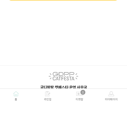
궁디팡팡 캣페스타 운영 사무국
0
평일 10:00~18:00 (주말 및 공휴일 휴무)
문의하기 이용
｜ gdppcat@esgroup.net ｜ 02-6010-6669
홈
라인업
티켓함
마이페이지
주식회사 인터페스타
회사소개
|
이용약관
|
개인정보처리방침
|
이메일무단수집거부
ⓒ GDPPCAT. All Rights Reserved.