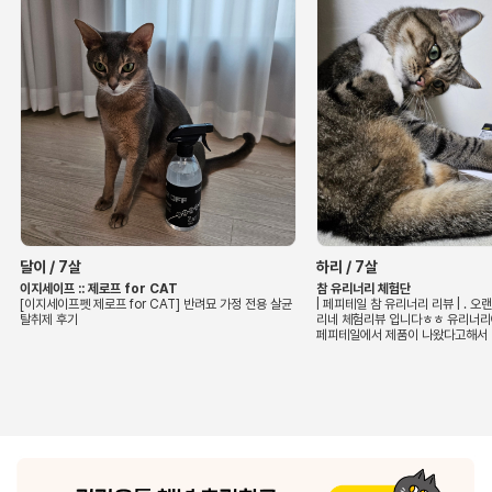
달이 / 7살
하리 / 7살
이지세이프 :: 제로프 for CAT
참 유리너리 체험단
[이지세이프펫 제로프 for CAT] 반려묘 가정 전용 살균
| 페피테일 참 유리너리 리뷰 | . 
탈취제 후기
리네 체험리뷰 입니다ㅎㅎ 유리너리
페피테일에서 제품이 나왔다고해서
업체에 대한 신뢰와 믿음은 있지만 
의 안전함이 우선이라 좀 지켜본 제품
제품으로 다지는 타회사 제품 시***
넘게 급여하였고, 하리도 저희집에 
이 3년 넘게 급여하고 있습니다.
—————————————
▪️주요 성분: 디만노스,N-아네틸글
E,크렌베리추출물,베타카로틴 ▪️제품
방 및 개선에 도움, 항산화 및 스트레
여방법: 캡슐/가루 ▪️CHECK POI