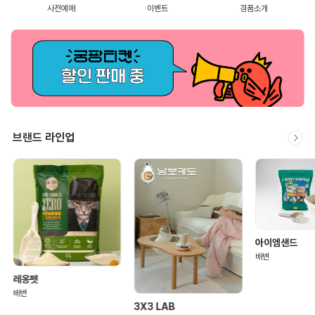
사전예매
이벤트
경품소개
브랜드 라인업
아이엠샌드
배변
레옹펫
배변
3X3 LAB