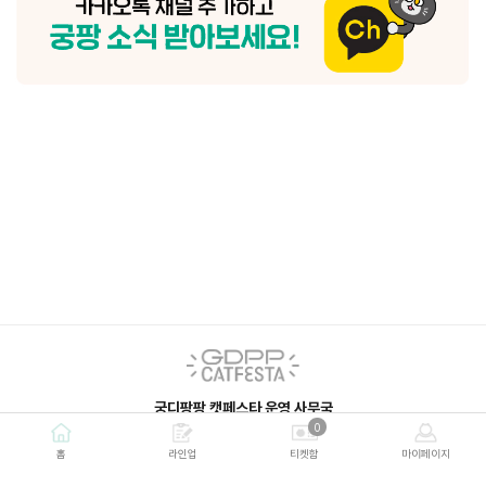
형 사이즈 캡슐 - 기호성 제제를 첨
연구 결과를 토대로 개발한 최적의 
이 만든 독자적 포뮬러
—————————————
. 참 유리너리는 24년 3월 26일
도 먹이고 있습니다. (총60캡슐/1묘
슐, 다지와 하리 모두 급여하고 있고
때문에 1캡슐을 급여하고 있고, 증상
일 2캡슐까지 급여 가능하다고 합니다
한 급여조건) . 🏷변화가 있었나?
고 2일에 1번씩 드링크를 제공하여
니다. 변화는 하리에게서 보였는데 
없었던 음수량 증가가 있었습니다. 
서 드링크의 도움을 받고 있던 녀석인
발 음수량 증가로 드링크를 주1회로
적어 다소 배변시 힘겨움을 보였으나
라지고, 감자 크기에도 변화가 있었다
겠습니다. 1일 음수량을 항상 넘게
듯. . 🏷단점: 캡슐 당 용량250
모양 자체가 좀 크게 느껴졌음ㅠ 사
란했던건 캡슐이 물에 닿으면 끈적
물렁거리기 때문에 캡슐 급여시 신속
개인적으로 블리스터를 선호해서인지
지만.. 공기접촉이 덜 되는 블리스
면 좋겠다고 생각함.
—————————————
. 하리의 효과를 눈으로 보았기 때
궁디팡팡 캣페스타 운영 사무국
이 생겨 5월 말 궁팡 전까지 먹이기
0
평일 10:00~18:00 (주말 및 공휴일 휴무)
음. 다하리네에서는 대왕 추천DREAM
문의하기 이용
｜ gdppcat@esgroup.net ｜ 02-6010-6669
—————————————
홈
라인업
티켓함
마이페이지
#궁디팡팡캣페스타 #궁팡 #궁팡체
고양이방광염 #고양이스트레스 #페