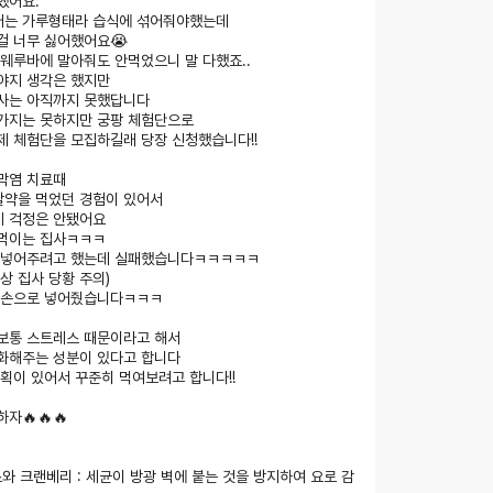
했어요.
는 가루형태라 습식에 섞어줘야했는데
걸 너무 싫어했어요😭
 웨루바에 말아줘도 안먹었으니 말 다했죠..
야지 생각은 했지만
사는 아직까지 못했답니다
가지는 못하지만 궁팡 체험단으로
제 체험단을 모집하길래 당장 신청했습니다!!
막염 치료때
알약을 먹었던 경험이 있어서
 걱정은 안됐어요
먹이는 집사ㅋㅋㅋ
 넣어주려고 했는데 실패했습니다ㅋㅋㅋㅋㅋ
상 집사 당황 주의)
 손으로 넣어줬습니다ㅋㅋㅋ
보통 스트레스 때문이라고 해서
화해주는 성분이 있다고 합니다
계획이 있어서 꾸준히 먹여보려고 합니다!!
자🔥🔥🔥
스와 크랜베리 : 세균이 방광 벽에 붙는 것을 방지하여 요로 감