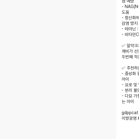
염 예방
- NAG(
도움
- 항산화제
감염 방지
- 테아닌
- 비타민C
✅ 알약크
깨비가 선
두번째 작
✅ 추천하는
- 중성화
아이
- 요로 및
- 분리 
- 다묘 
는 아이
gdppc
이방광염 #