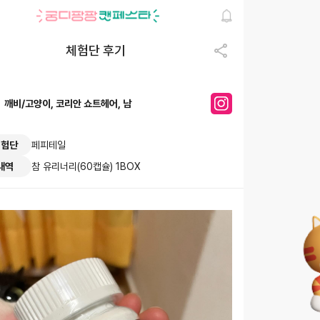
체험단 후기
깨비
/
고양이, 코리안 쇼트헤어, 남
체험단
페피테일
내역
참 유리너리(60캡슐) 1BOX