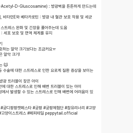
N-Acetyl-D-Gluscosamine) : 방광벽을 튼튼하게 만드는데
, 비타민E와 베타카로틴 : 방광 내 혈관 보호 작용 및 세균
 : 스트레스 완화 및 긴장을 풀어주는데 도움
 : 세포 보호 및 면역 체계를 유지
기
호하는 알약 크기보다는 조금커요ㅠ
은 알악 크기!
 🐱
 등 수술에 대한 스트레스로 인한 요로계 질환 증상을 보이는
 방광 트러블이 잦은 아이
불안에 대한 스트레스로 인해 배변 트러블이 있는 아이
가정에서 발생할 수 있는 스트레스로 인해 배변에 어려움이 있
at #궁디팡팡캣페스타 #궁팡 #궁팡체험단 #참유리너리 #고양
고양이스트레스 #페피테일 peppytail.official