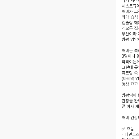
먹기 시작
시스토큐어
깨비가 그
최애 습식
캡슐링 해
게으른 집
부산이라 
방광 영양
깨비는 복
3달이나 
약먹이는게
그런데 못
츄르랑 쏙
(마지막 영
영상 끄고
방광염이 
긴장을 완
곧 이사 
깨비 건강하
✅ 효능
- 디만노