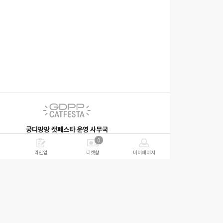
궁디팡팡 캣페스타 운영 사무국
평일 10:00~18:00 (주말 및 공휴일 휴무)
0
하기 이용
｜ gdppcat@esgroup.net ｜ 02-6010-6669
라인업
티켓함
마이페이지
주식회사 인터페스타
|
이용약관
|
개인정보처리방침
|
이메일무단수집거부
ⓒ GDPPCAT. All Rights Reserved.