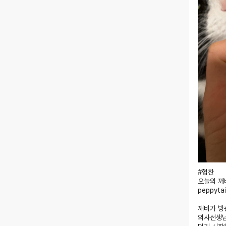
#협찬
오늘의 깨
peppyta
깨비가 방
의사선생님