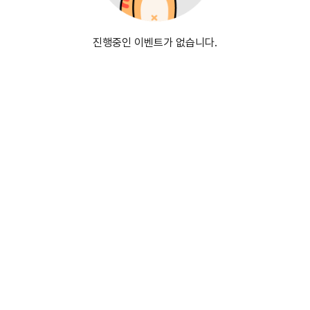
진행중인 이벤트가 없습니다.