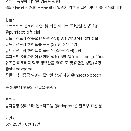
역대급 규모에 다양한 경품도 팡팡!
6월 서울 궁팡 개최 소식을 널리 알리기 위한 리그램 이벤트를 시작합니다!
경품>
퍼르르펙트 산토리니 언덕위의집 화이트 (91만원 상당) 1명
@purrfect_official
뉴트리션트리 산뜻오 (4만원 상당) 3명 @n.tree_official
뉴트리션트리 하이드롭 프로 (3만원 상당) 1명
뉴트리션트리 하이드롭 플러스 (3만원 상당) 2명
후디스펫 오메가케어 (3만원 상당) 5명 @foodis.pet_official
쉬즈곤 페토메디 락토 생유산균 600 포 캣 (3만원 상당) 4명
@sheeezgone
꿈돌이닥터몽몽 영양제 (2만원 상당) 4명 @insectbiotech_
총 20분께 행운의 선물을 팡팡!?
조건>
궁디팡팡 캣페스타 인스타그램 @gdppcat을 팔로우 하신 분
기간>
5월 25일 - 6월 13일